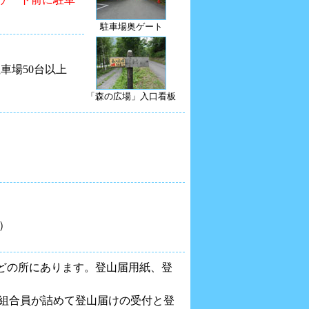
駐車場奥ゲート
車場50台以上
「森の広場」入口看板
）
どの所にあります。登山届用紙、登
人組合員が詰めて登山届けの受付と登