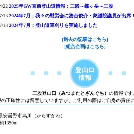
[過去の記事はこちら]
[組合企画はこちら]
三股登山口（みつまたとざんぐち）
の情報です
報の正確性には留意していますが、ご利用の際はご自身の責任
県安曇野市烏川（からすがわ）
約1350m