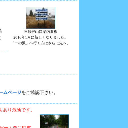
）
掲
三股登山口案内看板
な
2016年1月に新しくなりました。
「一の沢」へ行く方はさらに先へ。
。
ホームページ
をご確認下さい。
もあり危険です。
ゲート前に駐車