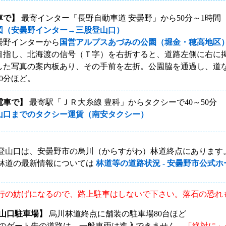
車で】
最寄インター「長野自動車道 安曇野」から50分～1時間
図（安曇野インター→三股登山口）
曇野インターから
国営アルプスあづみの公園（堀金・穂高地区
目指し、北海渡の信号（Ｔ字）を右折すると、道路左側に右に
した写真の案内板あり、その手前を左折。公園脇を通過し、道
20分ほど。
電車で】
最寄駅「ＪＲ大糸線 豊科」からタクシーで40～50分
山口までのタクシー運賃（南安タクシー）
登山口は、安曇野市の烏川（からすがわ）林道終点にあります
林道の最新情報については
林道等の道路状況 - 安曇野市公式
行の妨げになるので、路上駐車はしないで下さい。落石の恐れ
山口駐車場】
烏川林道終点に舗装の駐車場80台ほど
のゲート先の道路は、一般車両は進入できません。
「絶対に」